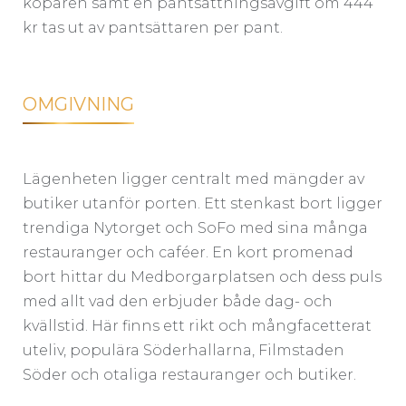
köparen samt en pantsättningsavgift om 444
kr tas ut av pantsättaren per pant.
OMGIVNING
Lägenheten ligger centralt med mängder av
butiker utanför porten. Ett stenkast bort ligger
trendiga Nytorget och SoFo med sina många
restauranger och caféer. En kort promenad
bort hittar du Medborgarplatsen och dess puls
med allt vad den erbjuder både dag- och
kvällstid. Här finns ett rikt och mångfacetterat
uteliv, populära Söderhallarna, Filmstaden
Söder och otaliga restauranger och butiker.