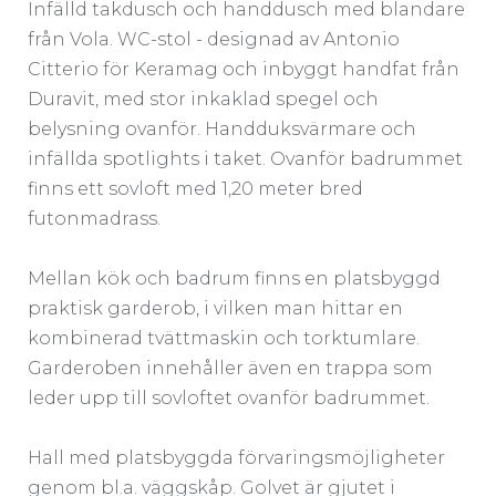
Infälld takdusch och handdusch med blandare
från Vola. WC-stol - designad av Antonio
Citterio för Keramag och inbyggt handfat från
Duravit, med stor inkaklad spegel och
belysning ovanför. Handduksvärmare och
infällda spotlights i taket. Ovanför badrummet
finns ett sovloft med 1,20 meter bred
futonmadrass.
Mellan kök och badrum finns en platsbyggd
praktisk garderob, i vilken man hittar en
kombinerad tvättmaskin och torktumlare.
Garderoben innehåller även en trappa som
leder upp till sovloftet ovanför badrummet.
Hall med platsbyggda förvaringsmöjligheter
genom bl.a. väggskåp. Golvet är gjutet i