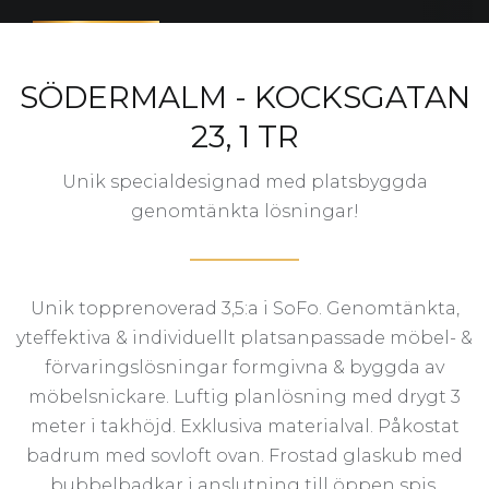
SÖDERMALM - KOCKSGATAN
23, 1 TR
Unik specialdesignad med platsbyggda
genomtänkta lösningar!
Unik topprenoverad 3,5:a i SoFo. Genomtänkta,
yteffektiva & individuellt platsanpassade möbel- &
förvaringslösningar formgivna & byggda av
möbelsnickare. Luftig planlösning med drygt 3
meter i takhöjd. Exklusiva materialval. Påkostat
badrum med sovloft ovan. Frostad glaskub med
bubbelbadkar i anslutning till öppen spis.