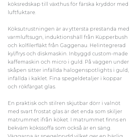
köksredskap till växthus för färska kryddor med
luftfuktare.
Köksutrustningen är av yttersta prestanda med
varmluftsugn, induktionshäll från Küpperbush
och kolfilerfläkt från Gaggenau. Helintegrerad
kyl/frys och diskmaskin. Inbyggd custom-made
kaffemaskin och micro i guld. På väggen under
skåpen sitter infällda halogenspotlights i guld,
infällda i kaklet. Fina spegeldetaljer i koppar
och rökfärgat glas.
En praktisk och stilren skjutbar dörr i valnöt
med svart frostat glas är det enda som skiljer
matrummet ifrån köket. I matrummet finns en
bekväm kökssoffa som också är en säng.
Väggarna är spegelprydd vilket ger en härlig