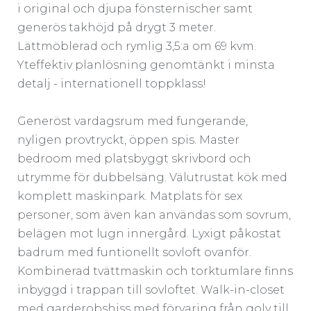
i original och djupa fönsternischer samt
generös takhöjd på drygt 3 meter.
Lättmöblerad och rymlig 3,5:a om 69 kvm.
Yteffektiv planlösning genomtänkt i minsta
detalj - internationell toppklass!
Generöst vardagsrum med fungerande,
nyligen provtryckt, öppen spis. Master
bedroom med platsbyggt skrivbord och
utrymme för dubbelsäng. Välutrustat kök med
komplett maskinpark. Matplats för sex
personer, som även kan användas som sovrum,
belägen mot lugn innergård. Lyxigt påkostat
badrum med funtionellt sovloft ovanför.
Kombinerad tvättmaskin och torktumlare finns
inbyggd i trappan till sovloftet. Walk-in-closet
med garderobshiss med förvaring från golv till