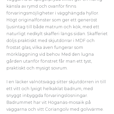
känsla av rymd och ovanför finns
förvaringsmöjligheter i vägghängda hyllor.
Högt originalfönster som ger ett generöst
ljusintag till både matrum och kök, med ett
naturligt nedkylt skafferi längs sidan. Skafferiet
döljs praktiskt med skjutdörrar i MDF och
frostat glas, vilka även fungerar som
mörkläggning vid behov. Med den lugna
gården utanför fönstret får man ett tyst,
praktiskt och mysigt sovrum.
I en läcker valnötsvägg sitter skjutdörren in till
ett vitt och lyxigt helkaklat badrum, med
snyggt inbyggda förvaringslösningar.
Badrummet har vit Höganäs-mosaik på
väggarna och vitt Coriangolv med golvvärme.