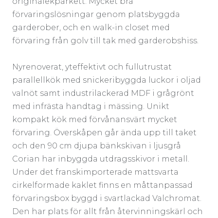
originalekparkett. Mycket bra
förvaringslösningar genom platsbyggda
garderober, och en walk-in closet med
förvaring från golv till tak med garderobshiss.
Nyrenoverat, yteffektivt och fullutrustat
parallellkök med snickeribyggda luckor i oljad
valnöt samt industrilackerad MDF i grågrönt
med infrästa handtag i mässing. Unikt
kompakt kök med förvånansvärt mycket
förvaring. Överskåpen går ända upp till taket
och den 90 cm djupa bänkskivan i ljusgrå
Corian har inbyggda utdragsskivor i metall.
Under det franskimporterade mattsvarta
cirkelformade kaklet finns en måttanpassad
förvaringsbox byggd i svartlackad Valchromat.
Den har plats för allt från återvinningskärl och