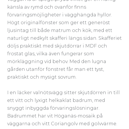
känsla av rymd och ovanför finns
förvaringsmöjligheter i vägghängda hyllor.
Högt originalfönster som ger ett generöst
ljusintag till både matrum och kök, med ett
naturligt nedkylt skafferi längs sidan. Skafferiet
döljs praktiskt med skjutdörrar i MDF och
frostat glas, vilka även fungerar som
mörkläggning vid behov. Med den lugna
gården utanför fönstret får man ett tyst,
praktiskt och mysigt sovrum.
I en läcker valnötsvägg sitter skjutdörren in till
ett vitt och lyxigt helkaklat badrum, med
snyggt inbyggda förvaringslösningar.
Badrummet har vit Höganäs-mosaik på
väggarna och vitt Coriangolv med golvvärme.