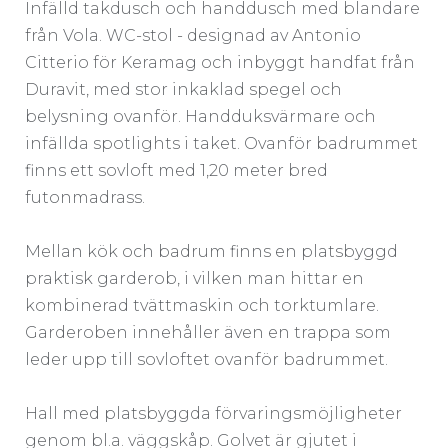
Infälld takdusch och handdusch med blandare
från Vola. WC-stol - designad av Antonio
Citterio för Keramag och inbyggt handfat från
Duravit, med stor inkaklad spegel och
belysning ovanför. Handduksvärmare och
infällda spotlights i taket. Ovanför badrummet
finns ett sovloft med 1,20 meter bred
futonmadrass.
Mellan kök och badrum finns en platsbyggd
praktisk garderob, i vilken man hittar en
kombinerad tvättmaskin och torktumlare.
Garderoben innehåller även en trappa som
leder upp till sovloftet ovanför badrummet.
Hall med platsbyggda förvaringsmöjligheter
genom bl.a. väggskåp. Golvet är gjutet i