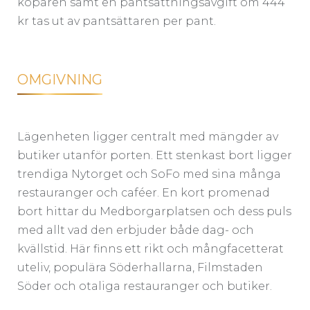
köparen samt en pantsättningsavgift om 444
kr tas ut av pantsättaren per pant.
OMGIVNING
Lägenheten ligger centralt med mängder av
butiker utanför porten. Ett stenkast bort ligger
trendiga Nytorget och SoFo med sina många
restauranger och caféer. En kort promenad
bort hittar du Medborgarplatsen och dess puls
med allt vad den erbjuder både dag- och
kvällstid. Här finns ett rikt och mångfacetterat
uteliv, populära Söderhallarna, Filmstaden
Söder och otaliga restauranger och butiker.