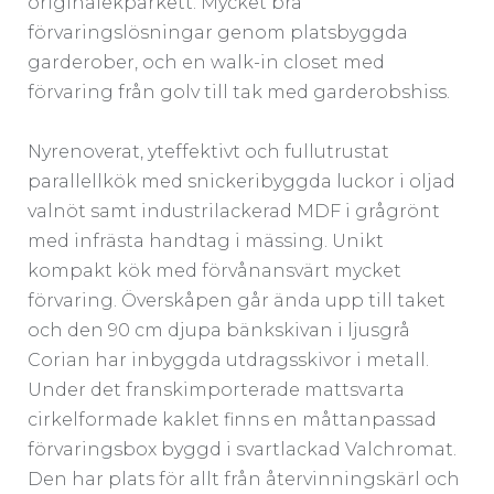
originalekparkett. Mycket bra
förvaringslösningar genom platsbyggda
garderober, och en walk-in closet med
förvaring från golv till tak med garderobshiss.
Nyrenoverat, yteffektivt och fullutrustat
parallellkök med snickeribyggda luckor i oljad
valnöt samt industrilackerad MDF i grågrönt
med infrästa handtag i mässing. Unikt
kompakt kök med förvånansvärt mycket
förvaring. Överskåpen går ända upp till taket
och den 90 cm djupa bänkskivan i ljusgrå
Corian har inbyggda utdragsskivor i metall.
Under det franskimporterade mattsvarta
cirkelformade kaklet finns en måttanpassad
förvaringsbox byggd i svartlackad Valchromat.
Den har plats för allt från återvinningskärl och