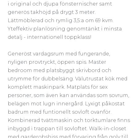
i original och djupa fönsternischer samt
generös takhöjd på drygt 3 meter.
Lättmöblerad och rymlig 3,5:a om 69 kvm.
Yteffektiv planlösning genomtänkt i minsta
detalj - internationell toppklass!
Generöst vardagsrum med fungerande,
nyligen provtryckt, öppen spis. Master
bedroom med platsbyggt skrivbord och
utrymme för dubbelsäng. Välutrustat kök med
komplett maskinpark. Matplats för sex
personer, som även kan användas som sovrum,
belägen mot lugn innergård. Lyxigt påkostat
badrum med funtionellt sovloft ovanför.
Kombinerad tvättmaskin och torktumlare finns
inbyggd i trappan till sovloftet. Walk-in-closet
med garderobshiss med förvaring från golv till