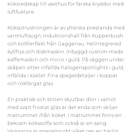
köksredskap till växthus för färska kryddor med
luftfuktare.
Köksutrustningen är av yttersta prestanda med
varmluftsugn, induktionshäll från Küpperbush
och kolfilerfläkt från Gaggenau. Helintegrerad
kyl/frys och diskmaskin. Inbyggd custom-made
kaffemaskin och micro i guld. På väggen under
skåpen sitter infällda halogenspotlights i guld,
infällda i kaklet. Fina spegeldetaljer i koppar
och rökfärgat glas.
En praktisk och stilren skjutbar dörr i valnöt
med svart frostat glas är det enda som skiljer
matrummet ifrån köket. I matrummet finns en
bekväm kökssoffa som också är en säng.
Väggarna är spegelprydd vilket ger en härlig