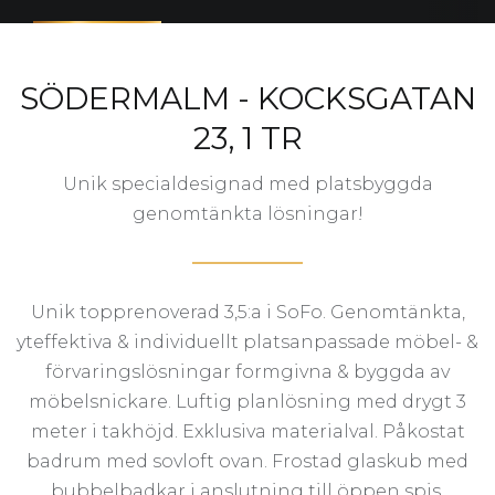
SÖDERMALM - KOCKSGATAN
23, 1 TR
Unik specialdesignad med platsbyggda
genomtänkta lösningar!
Unik topprenoverad 3,5:a i SoFo. Genomtänkta,
yteffektiva & individuellt platsanpassade möbel- &
förvaringslösningar formgivna & byggda av
möbelsnickare. Luftig planlösning med drygt 3
meter i takhöjd. Exklusiva materialval. Påkostat
badrum med sovloft ovan. Frostad glaskub med
bubbelbadkar i anslutning till öppen spis.