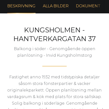
BESKRIVNING
ALLA BILDER
DOKUMENT
KUNGSHOLMEN -
HANTVERKARGATAN 37
Balkong i söder - Genomgående öppen
planlösning - Invid Kungsholmstorg
Fastighet anno 1932 med tidstypiska detaljer
såsom stora fönsterpartier & vacker
originalekparkett. Öppen planlösning mellan
vardagsrum & kök med plats för stora sällskap.
Solig balkong i söderläge. Genomgående