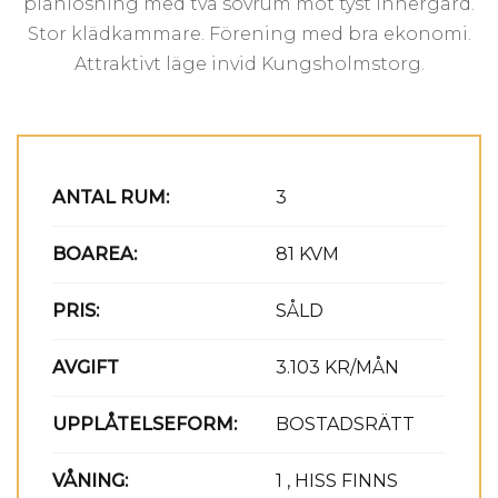
planlösning med två sovrum mot tyst innergård.
Stor klädkammare. Förening med bra ekonomi.
Attraktivt läge invid Kungsholmstorg.
ANTAL RUM:
3
BOAREA:
81 KVM
PRIS:
SÅLD
AVGIFT
3.103 KR/MÅN
UPPLÅTELSEFORM:
BOSTADSRÄTT
VÅNING:
1 , HISS FINNS