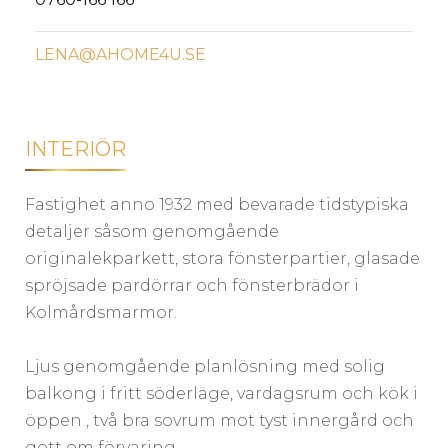
LENA@AHOME4U.SE
INTERIÖR
Fastighet anno 1932 med bevarade tidstypiska
detaljer såsom genomgående
originalekparkett, stora fönsterpartier, glasade
spröjsade pardörrar och fönsterbrädor i
Kolmårdsmarmor.
Ljus genomgående planlösning med solig
balkong i fritt söderläge, vardagsrum och kök i
öppen , två bra sovrum mot tyst innergård och
gott om förvaring.