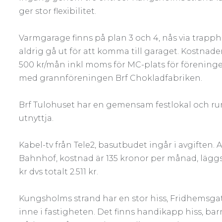
ger stor flexibilitet.
Varmgarage finns på plan 3 och 4, nås via trap
aldrig gå ut för att komma till garaget. Kostnad
500 kr/mån inkl moms för MC-plats för förening
med grannföreningen Brf Chokladfabriken.
Brf Tulohuset har en gemensam festlokal och 
utnyttja.
Kabel-tv från Tele2, basutbudet ingår i avgiften. 
Bahnhof, kostnad är 135 kronor per månad, läggs p
kr dvs totalt 2.511 kr.
Kungsholms strand har en stor hiss, Fridhemsg
inne i fastigheten. Det finns handikapp hiss, ba