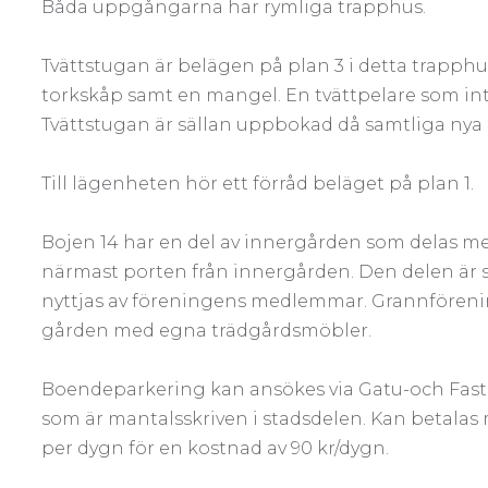
Båda uppgångarna har rymliga trapphus.
Tvättstugan är belägen på plan 3 i detta trapphu
torkskåp samt en mangel. En tvättpelare som int
Tvättstugan är sällan uppbokad då samtliga nya 
Till lägenheten hör ett förråd beläget på plan 1.
Bojen 14 har en del av innergården som delas m
närmast porten från innergården. Den delen är s
nyttjas av föreningens medlemmar. Grannförenin
gården med egna trädgårdsmöbler.
Boendeparkering kan ansökes via Gatu-och Fasti
som är mantalsskriven i stadsdelen. Kan betalas 
per dygn för en kostnad av 90 kr/dygn.