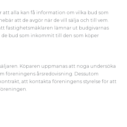
 att alla kan få information om vilka bud som
ebär att de avgör när de vill sälja och till vem.
att fastighetsmäklaren lämnar ut budgivarnas
de bud som inkommit till den som köper
 säljaren. Köparen uppmanas att noga undersöka
om föreningens årsredovisning. Dessutom
ntrakt, att kontakta föreningens styrelse för att
 föreningen.