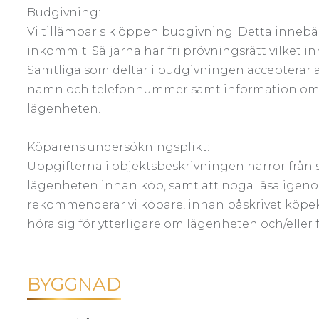
Budgivning:
Vi tillämpar s k öppen budgivning. Detta innebär
inkommit. Säljarna har fri prövningsrätt vilket inn
Samtliga som deltar i budgivningen accepterar 
namn och telefonnummer samt information om 
lägenheten.
Köparens undersökningsplikt:
Uppgifterna i objektsbeskrivningen härrör från
lägenheten innan köp, samt att noga läsa igen
rekommenderar vi köpare, innan påskrivet köpeko
höra sig för ytterligare om lägenheten och/eller
BYGGNAD