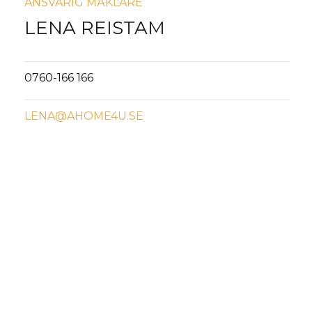
ANSVARIG MÄKLARE
LENA REISTAM
0760-166 166
LENA@AHOME4U.SE