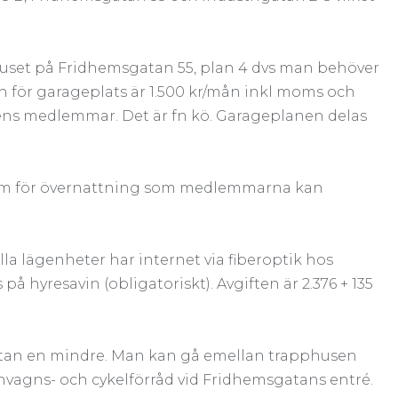
phuset på Fridhemsgatan 55, plan 4 dvs man behöver
en för garageplats är 1.500 kr/mån inkl moms och
ens medlemmar. Det är fn kö. Garageplanen delas
rum för övernattning som medlemmarna kan
Alla lägenheter har internet via fiberoptik hos
å hyresavin (obligatoriskt). Avgiften är 2.376 + 135
atan en mindre. Man kan gå emellan trapphusen
rnvagns- och cykelförråd vid Fridhemsgatans entré.