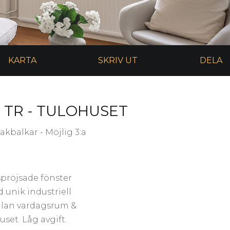
KARTA
SKRIV UT
DELA
 TR - TULOHUSET
akbalkar - Möjlig 3:a
spröjsade fönster
 unik industriell
llan vardagsrum &
uset. Låg avgift.