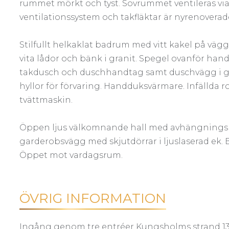
rummet mörkt och tyst. Sovrummet ventileras via 
ventilationssystem och takfläktar är nyrenoverad
Stilfullt helkaklat badrum med vitt kakel på v
vita lådor och bänk i granit. Spegel ovanför ha
takdusch och duschhandtag samt duschvägg i gla
hyllor för förvaring. Handduksvärmare. Infällda r
tvättmaskin.
Öppen ljus välkomnande hall med avhängningsm
garderobsvägg med skjutdörrar i ljuslaserad ek. B
Öppet mot vardagsrum.
ÖVRIG INFORMATION
Ingång genom tre entréer Kungsholms strand 135