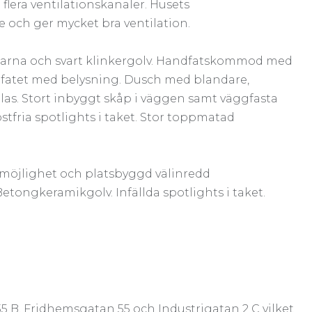
flera ventilationskanaler. Husets
e och ger mycket bra ventilation.
äggarna och svart klinkergolv. Handfatskommod med
ndfatet med belysning. Dusch med blandare,
s. Stort inbyggt skåp i väggen samt väggfasta
ostfria spotlights i taket. Stor toppmatad
öjlighet och platsbyggd välinredd
etongkeramikgolv. Infällda spotlights i taket.
 B, Fridhemsgatan 55 och Industrigatan 2 C vilket