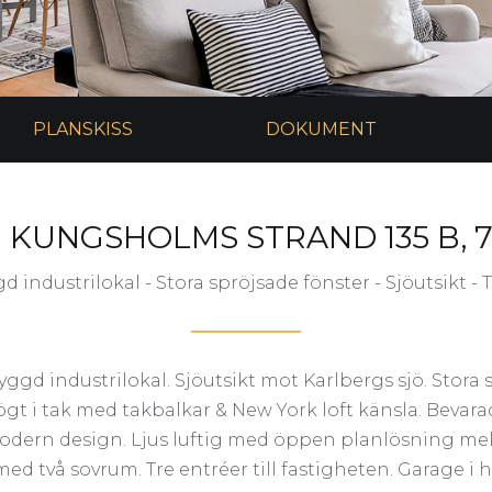
PLANSKISS
DOKUMENT
KUNGSHOLMS STRAND 135 B, 7
industrilokal - Stora spröjsade fönster - Sjöutsikt - T
ggd industrilokal. Sjöutsikt mot Karlbergs sjö. Stora 
gt i tak med takbalkar & New York loft känsla. Bevarad
odern design. Ljus luftig med öppen planlösning me
med två sovrum. Tre entréer till fastigheten. Garage i h