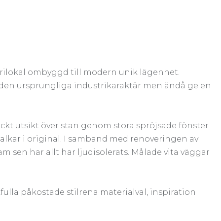
trilokal ombyggd till modern unik lägenhet.
a den ursprungliga industrikaraktär men ändå ge en
äckt utsikt över stan genom stora spröjsade fönster
 balkar i original. I samband med renoveringen av
 sen har allt har ljudisolerats. Målade vita väggar
lla påkostade stilrena materialval, inspiration