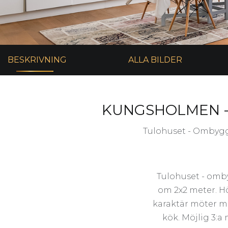
BESKRIVNING
ALLA BILDER
KUNGSHOLMEN - 
Tulohuset - Ombyggd 
Tulohuset - omby
om 2x2 meter. Hö
karaktär möter m
kök. Möjlig 3:a 