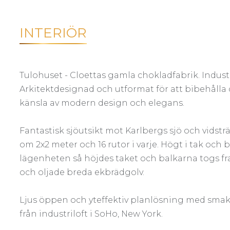
INTERIÖR
Tulohuset - Cloettas gamla chokladfabrik. Indus
Arkitektdesignad och utformat för att bibehåll
känsla av modern design och elegans.
Fantastisk sjöutsikt mot Karlbergs sjö och vidstr
om 2x2 meter och 16 rutor i varje. Högt i tak och
lägenheten så höjdes taket och balkarna togs fram
och oljade breda ekbrädgolv.
Ljus öppen och yteffektiv planlösning med smakfu
från industriloft i SoHo, New York.