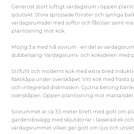
Generöst stort luftigt vardagsrum i öppen plan
sjöutsikt. Stora spröjsade fönster och synliga balk
vardagsrumsdel med soffor och fåtöljer samt mat
planlösning mot kök.
Möjlig 3:a med två sovrum - en del av vardagsrum
dubbelsäng. Vardagsrums- och köksdelen med plat
Stilfullt och modernt kök med extra bred indukt
fläktkåpa under överskåpet. Vitt kök med frästa pr
och integrerad diskmaskin. Gjutna betong bänk
överskåpen. Öppen planlösning mot matsalsdel
Sovrummet är ca 3,5 meter brett med gott om pla
garderobsvägg med skjutdörrar i lasserad ek och
vardagsrummet vilket ger gott om ljus och utsik