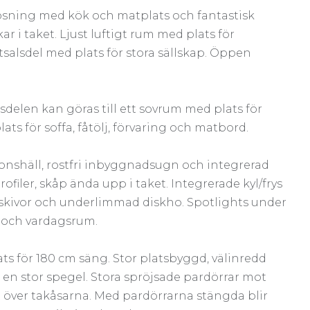
lösning med kök och matplats och fantastisk
ar i taket. Ljust luftigt rum med plats för
salsdel med plats för stora sällskap. Öppen
sdelen kan göras till ett sovrum med plats för
s för soffa, fåtölj, förvaring och matbord.
ionshäll, rostfri inbyggnadsugn och integrerad
ofiler, skåp ända upp i taket. Integrerade kyl/frys
skivor och underlimmad diskho. Spotlights under
 och vardagsrum.
ts för 180 cm säng. Stor platsbyggd, välinredd
 en stor spegel. Stora spröjsade pardörrar mot
t över takåsarna. Med pardörrarna stängda blir